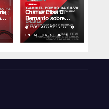
GENERAL
ria
Charlas Elisa Di
e
Bernardo sobre
Gabriel Pombo Da
23 DE MARZO DE 2022
Silva en La Bañeza y
León
CNT-AIT TIERRA LEONESA