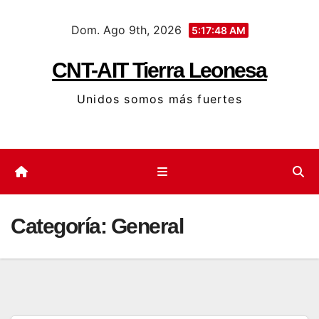
Saltar
Dom. Ago 9th, 2026
al
5:17:49 AM
contenido
CNT-AIT Tierra Leonesa
Unidos somos más fuertes
Categoría:
General