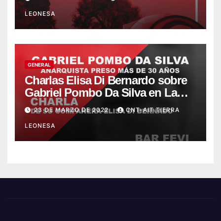
LEONESA
GENERAL
Charlas Elisa Di Bernardo sobre
Gabriel Pombo Da Silva en La
Bañeza y León
23 DE MARZO DE 2022
CNT-AIT TIERRA
LEONESA