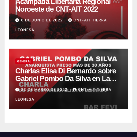
Acampada Libertaria Regional
Noroeste de CNT-AIT 2022
6 DE JUNIO DE 2022
CNT-AIT TIERRA
LEONESA
GENERAL
Charlas Elisa Di Bernardo sobre
Gabriel Pombo Da Silva en La
Bañeza y León
23 DE MARZO DE 2022
CNT-AIT TIERRA
LEONESA