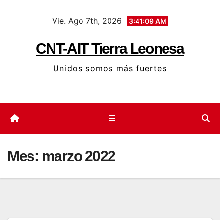
Saltar
Vie. Ago 7th, 2026
al
3:41:09 AM
contenido
CNT-AIT Tierra Leonesa
Unidos somos más fuertes
Mes:
marzo 2022